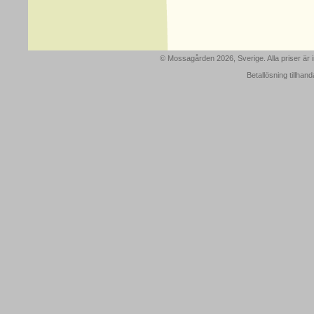
© Mossagården 2026, Sverige. Alla priser är
Betallösning tillhan