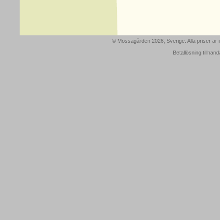
© Mossagården 2026, Sverige. Alla priser är
Betallösning tillhan