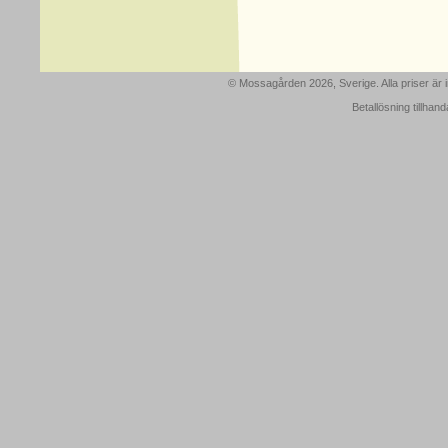
© Mossagården 2026, Sverige. Alla priser är
Betallösning tillhan