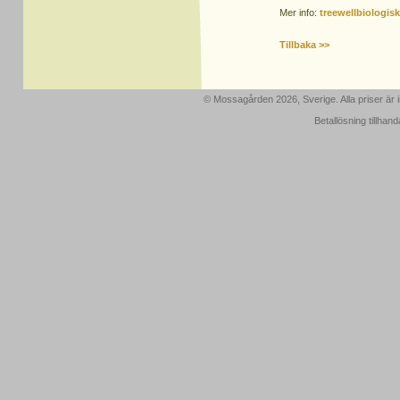
Mer info:
treewellbiologis
Tillbaka >>
© Mossagården 2026, Sverige. Alla priser är
Betallösning tillhan