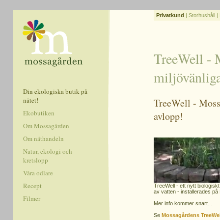
Privatkund
|
Storhushåll
|
TreeWell - 
miljövänlig
Din ekologiska butik på
nätet!
TreeWell - Moss
Ekobutiken
avlopp!
Om Mossagården
Om näthandeln
Natur, ekologi och
kretslopp
Våra odlare
Recept
TreeWell - ett nytt biologis
av vatten - installerades p
Filmer
Mer info kommer snart...
Se
Mossagårdens TreeWel