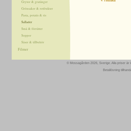
« Tillbaka
Grytor & gratänger
Grönsaker & rotfrukter
Pasta, potatis & ris
Sallader
Små & förrätter
Soppor
Såser & tillbehör
Filmer
© Mossagården 2026, Sverige. Alla priser är
Betallösning tillhan