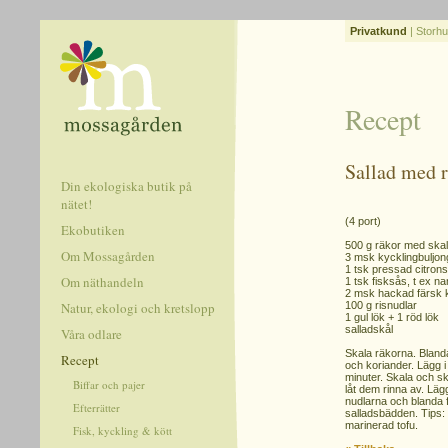
Privatkund
|
Storhu
Recept
Sallad med r
Din ekologiska butik på
nätet!
(4 port)
Ekobutiken
500 g räkor med skal
Om Mossagården
3 msk kycklingbuljon
1 tsk pressad citrons
Om näthandeln
1 tsk fisksås, t ex nam
2 msk hackad färsk 
Natur, ekologi och kretslopp
100 g risnudlar
1 gul lök + 1 röd lök
salladskål
Våra odlare
Skala räkorna. Blanda
Recept
och koriander. Lägg i 
minuter. Skala och sk
Biffar och pajer
låt dem rinna av. Läg
nudlarna och blanda 
Efterrätter
salladsbädden. Tips: 
marinerad tofu.
Fisk, kyckling & kött