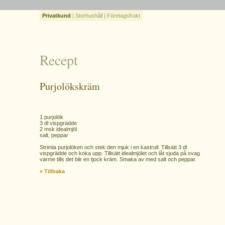
Privatkund
|
Storhushåll
|
Företagsfrukt
Recept
Purjolökskräm
1 purjolök
3 dl vispgrädde
2 msk idealmjöl
salt, peppar
Strimla purjolöken och stek den mjuk i en kastrull. Tillsätt 3 dl
vispgrädde och koka upp. Tillsätt idealmjölet och låt sjuda på svag
värme tills det blir en tjock kräm. Smaka av med salt och peppar.
« Tillbaka