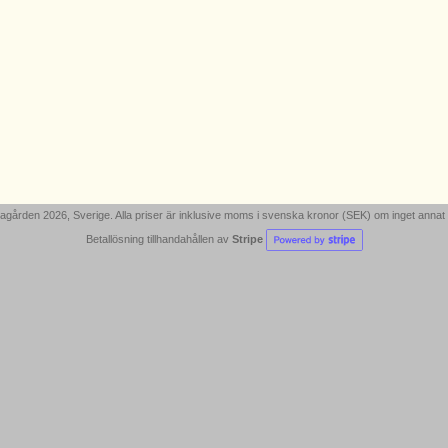
gården 2026, Sverige. Alla priser är inklusive moms i svenska kronor (SEK) om inget annat
Betallösning tillhandahållen av
Stripe