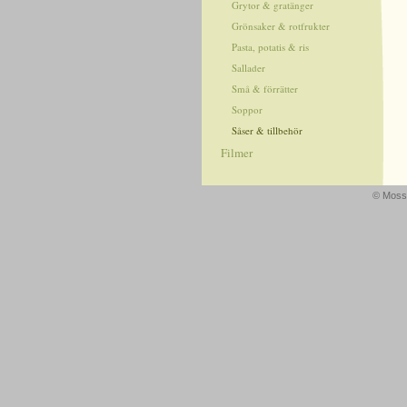
Grytor & gratänger
Grönsaker & rotfrukter
Pasta, potatis & ris
Sallader
Små & förrätter
Soppor
Såser & tillbehör
Filmer
© Mossa