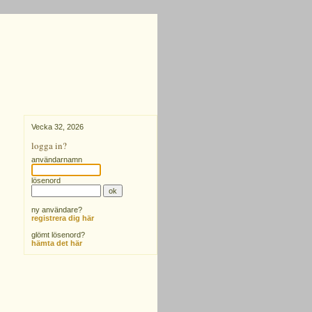
Vecka 32, 2026
logga in?
användarnamn
lösenord
ny användare?
registrera dig här
glömt lösenord?
hämta det här