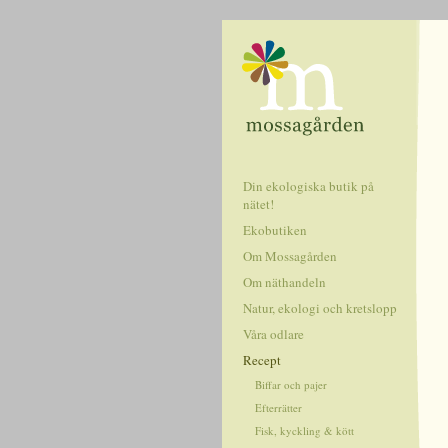
Din ekologiska butik på
nätet!
Ekobutiken
Om Mossagården
Om näthandeln
Natur, ekologi och kretslopp
Våra odlare
Recept
Biffar och pajer
Efterrätter
Fisk, kyckling & kött