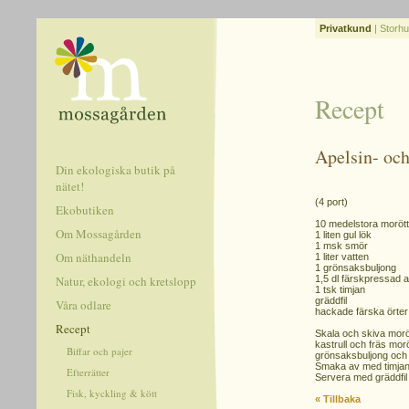
Privatkund
|
Storhu
Recept
Apelsin- oc
Din ekologiska butik på
nätet!
(4 port)
Ekobutiken
10 medelstora morött
Om Mossagården
1 liten gul lök
1 msk smör
Om näthandeln
1 liter vatten
1 grönsaksbuljong
Natur, ekologi och kretslopp
1,5 dl färskpressad a
1 tsk timjan
gräddfil
Våra odlare
hackade färska örter
Recept
Skala och skiva moröt
kastrull och fräs morö
Biffar och pajer
grönsaksbuljong och a
Smaka av med timjan.
Efterrätter
Servera med gräddfil 
Fisk, kyckling & kött
« Tillbaka