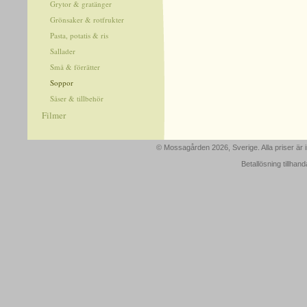
Grytor & gratänger
Grönsaker & rotfrukter
Pasta, potatis & ris
Sallader
Små & förrätter
Soppor
Såser & tillbehör
Filmer
© Mossagården 2026, Sverige. Alla priser är
Betallösning tillhan