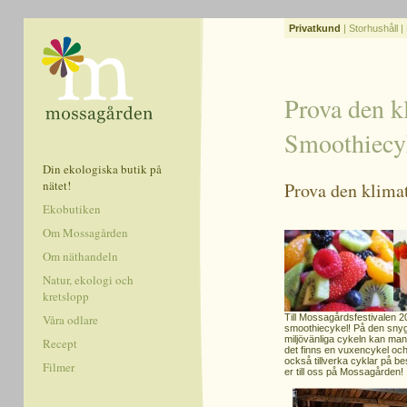
Privatkund
|
Storhushåll
|
Prova den k
Smoothiecy
Din ekologiska butik på
nätet!
Prova den klima
Ekobutiken
Om Mossagården
Om näthandeln
Natur, ekologi och
kretslopp
Våra odlare
Till Mossagårdsfestivalen 200
smoothiecykel! På den snygg
miljövänliga cykeln kan man
Recept
det finns en vuxencykel och 
också tillverka cyklar på bes
Filmer
er till oss på Mossagården!