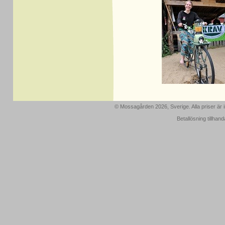
© Mossagården 2026, Sverige. Alla priser är
Betallösning tillhan