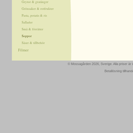
Grytor & gratänger
Grönsaker & rotfrukter
Pasta, potatis & ris
Sallader
Små & förrätter
Soppor
Såser & tillbehör
Filmer
© Mossagården 2026, Sverige. Alla priser är
Betallösning tillhan