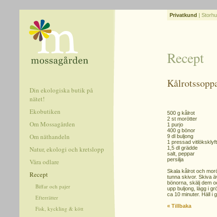
Privatkund
|
Storhu
Recept
Kålrotssopp
Din ekologiska butik på
nätet!
Ekobutiken
500 g kålrot
2 st morötter
Om Mossagården
1 purjo
400 g bönor
Om näthandeln
9 dl buljong
1 pressad vitlöksklyf
Natur, ekologi och kretslopp
1,5 dl grädde
salt, peppar
persilja
Våra odlare
Skala kålrot och moröt
Recept
tunna skivor. Skiva 
bönorna, skälj dem oc
Biffar och pajer
upp buljong, lägg i 
ca 10 minuter. Häll i
Efterrätter
« Tillbaka
Fisk, kyckling & kött