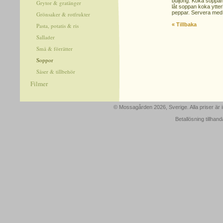
buljong. Koka soppan 
Grytor & gratänger
låt soppan koka ytte
peppar. Servera med 
Grönsaker & rotfrukter
« Tillbaka
Pasta, potatis & ris
Sallader
Små & förrätter
Soppor
Såser & tillbehör
Filmer
© Mossagården 2026, Sverige. Alla priser är
Betallösning tillhan