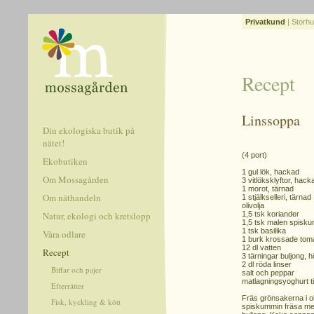
Privatkund
|
Storhu
Recept
Linssoppa
Din ekologiska butik på
nätet!
(4 port)
Ekobutiken
1 gul lök, hackad
Om Mossagården
3 vitlöksklyftor, hack
1 morot, tärnad
Om näthandeln
1 stjälkselleri, tärnad
olivolja
Natur, ekologi och kretslopp
1,5 tsk koriander
1,5 tsk malen spisk
1 tsk basilika
Våra odlare
1 burk krossade tom
12 dl vatten
Recept
3 tärningar buljong, 
2 dl röda linser
Biffar och pajer
salt och peppar
matlagningsyoghurt ti
Efterrätter
Fräs grönsakerna i oli
Fisk, kyckling & kött
spiskummin fräsa med 