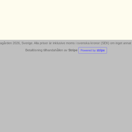
gården 2026, Sverige. Alla priser är inklusive moms i svenska kronor (SEK) om inget annat
Betallösning tillhandahållen av
Stripe