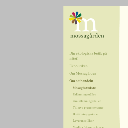
Din ekologiska butik på
nätet!
Ekobutiken
Om Mossagården
Om näthandeln
Mossagårdsbladet
Utlämningsställen
Om utlämningsställen
Till nya prenumeranter
Beställningsguiden
Leveransvillkor
Vanliga frågor och svar