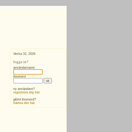
Vecka 32, 2026
logga in?
användarnamn
lösenord
ny användare?
registrera dig här
glömt lösenord?
hämta det här