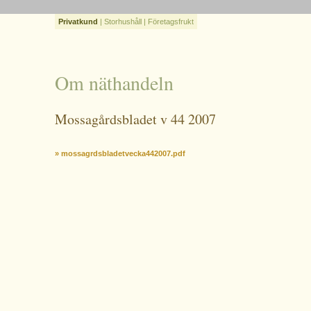
Privatkund
|
Storhushåll
|
Företagsfrukt
Om näthandeln
Mossagårdsbladet v 44 2007
» mossagrdsbladetvecka442007.pdf