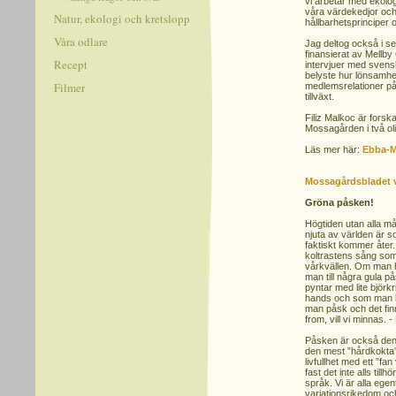
vi arbetar med ekolo
våra värdekedjor och
Natur, ekologi och kretslopp
hållbarhetsprinciper 
Våra odlare
Jag deltog också i se
finansierat av Mellb
Recept
intervjuer med svens
belyste hur lönsamhe
Filmer
medlemsrelationer på
tillväxt.
Filiz Malkoc är fors
Mossagården i två ol
Läs mer här:
Ebba-M
Mossagårdsbladet 
Gröna påsken!
Högtiden utan alla mås
njuta av världen är so
faktiskt kommer åter. 
koltrastens sång som 
vårkvällen. Om man h
man till några gula p
pyntar med lite björkr
hands och som man br
man påsk och det finn
from, vill vi minnas. 
Påsken är också den h
den mest ”hårdkokta”
livfullhet med ett ”fan
fast det inte alls tillh
språk. Vi är alla ege
variationsrikedom och