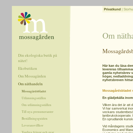
Privatkund
|
Storhu
Om näth
Mossagårdsb
Din ekologiska butik på
nätet!
Här kan du läsa de
Ekobutiken
levereras tillsamma
gamla nyhetsbrev se
Om Mossagården
höger, nedladdning
nyhetsbreven hittar
Om näthandeln
Mossagårdsbladet
Mossagårdsbladet v
Utlämningsställen
En glädjekälla ino
Om utlämningsställen
Vilken ära det är att 
Vi har samverkat in
Till nya prenumeranter
veckans studentbesök
lantbrukskooperativ. F
Beställningsguiden
En sprudlande kuns
Leveransvillkor
Vid måndagens stud
Economics and Manag
Vanliga frågor och svar