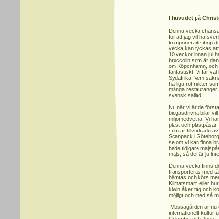
I huvudet på Christ
Denna vecka chansade
för att jag vill ha sv
komponerade ihop dem
vecka kan tyckas att 
10 veckor innan jul 
broccolin som är da
om Köpenhamn, och s
fantastiskt. Vi får vä
Sydafrika. Vem sakna
härliga rotfrukter so
många restauranger n
svensk sallad.
Nu när vi är de förs
biogasdrivna bilar vill
miljömedvetna. Vi har 
plast och plastpåsar.
som är tillverkade av 
Scanpack i Göteborg,
se om vi kan finna br
hade tidigare majspå
majs, så det är ju inte
Denna vecka finns det
transporteras med tåg
hämtas och körs med l
Klimatsmart, eller hur
kiwin åker tåg och ko
möjligt och med så mi
Mossagården är nu o
internationellt kultu
Colombia och Josef f