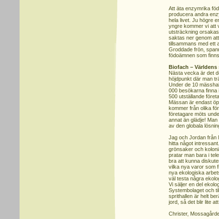
Att äta enzymrika fö
producera andra enzy
hela livet. Ju högre e
yngre kommer vi att va
utsträckning orsakas
saktas ner genom att
tillsammans med ett a
Groddade frön, spannm
födoämnen som finns
Biofach – Världens
Nästa vecka är det de
höjdpunkt där man trä
Under de 10 mässhal
000 besökarna finna i
500 utställande före
Mässan är endast öpp
kommer från olika för
företagare möts und
annat än glädje! Man 
av den globala lösning
Jag och Jordan från
hitta något intressant
grönsaker och kolonialv
pratar man bara i tel
bra att kunna diskut
vilka nya varor som fi
nya ekologiska arbets
väl testa några ekolo
Vi säljer en del ekolog
Systembolaget och till 
sprithallen är helt be
jord, så det blir lite a
Christer, Mossagård