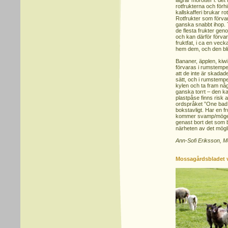
lagrar morötter i: de
rotfrukterna och förhi
kallskafferi brukar ro
Rotfrukter som förv
ganska snabbt ihop. 
de flesta frukter geno
och kan därför förvar
fruktfat, i ca en veck
hem dem, och den bli
Bananer, äpplen, kiwi
förvaras i rumstemper
att de inte är skadad
sätt, och i rumstempe
kylen och ta fram någ
ganska torrt – den kan
plastpåse finns risk
ordspråket ”One bad a
bokstavligt. Har en fr
kommer svamp/mögelspo
genast bort det som bl
närheten av det mögl
Ann-Sofi Eriksson, 
Mossagårdsbladet 