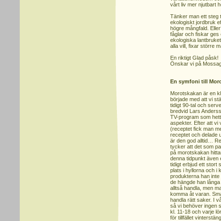
vårt liv mer njutbart h
Tänker man ett steg til
ekologiskt jordbruk ef
högre mångfald. Eller
fåglar och fiskar ges 
ekologiska lantbruket.
alla vill, fixar större 
En riktigt Glad påsk!
Önskar vi på Mossa
En symfoni till Mo
Morotskakan är en kl
började med att vi st
tidigt 90-tal och ser
bredvid Lars Andersso
TV-program som hette 
aspekter. Efter att v
(receptet fick man m
receptet och delade ut 
är den god alltid… R
tycker att det som pas
på morotskakan hitta
denna tidpunkt även 
tidigt erbjud ett stor
plats i hyllorna och 
produkterna han int
de hängde han långa 
alltså handla, men ma
komma åt varan. Smart
handla rätt saker. I v
så vi behöver ingen sv
kl. 11-18 och varje l
för tillfället vinters