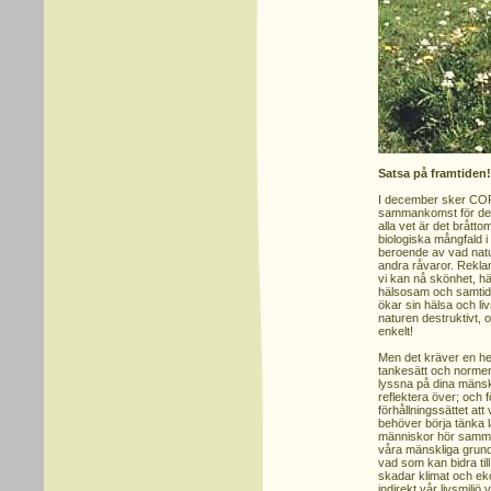
Satsa på framtiden!
I december sker CO
sammankomst för de 
alla vet är det bråttom
biologiska mångfald i 
beroende av vad natu
andra råvaror. Rekla
vi kan nå skönhet, hä
hälsosam och samtidi
ökar sin hälsa och liv
naturen destruktivt, 
enkelt!
Men det kräver en h
tankesätt och normer.
lyssna på dina mäns
reflektera över; och 
förhållningssättet att 
behöver börja tänka lå
människor hör samman;
våra mänskliga grun
vad som kan bidra till
skadar klimat och e
indirekt vår livsmilj