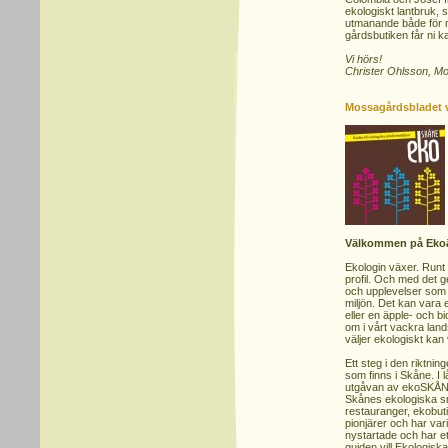
ekologiskt lantbruk, 
utmanande både för m
gårdsbutiken får ni k
Vi hörs!
Christer Ohlsson, M
Mossagårdsbladet 
Välkommen på Ekoä
Ekologin växer. Runt
profil. Och med det g
och upplevelser som hå
miljön. Det kan vara 
eller en äpple- och b
om i vårt vackra lan
väljer ekologiskt kan
Ett steg i den riktni
som finns i Skåne. I 
utgåvan av ekoSKÅNE 
Skånes ekologiska sm
restauranger, ekobuti
pionjärer och har vari
nystartade och har e
guiden vill Ekologisk