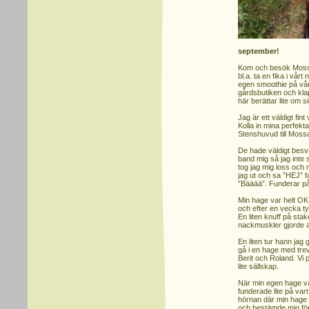
september!
Kom och besök Moss
bl.a. ta en fika i vå
egen smoothie på vår 
gårdsbutiken och klap
här berättar lite om si
Jag är ett väldigt fi
Kolla in mina perfekt
Stenshuvud till Moss
De hade väldigt besvär
band mig så jag inte 
tog jag mig loss och 
jag ut och sa ”HEJ” f
”Bääää”. Funderar på 
Min hage var helt OK 
och efter en vecka tyc
En liten knuff på sta
nackmuskler gjorde at
En liten tur hann jag
gå i en hage med trev
Berit och Roland. Vi
lite sällskap.
När min egen hage var 
funderade lite på var
hörnan där min hage s
och bestämde mig för 