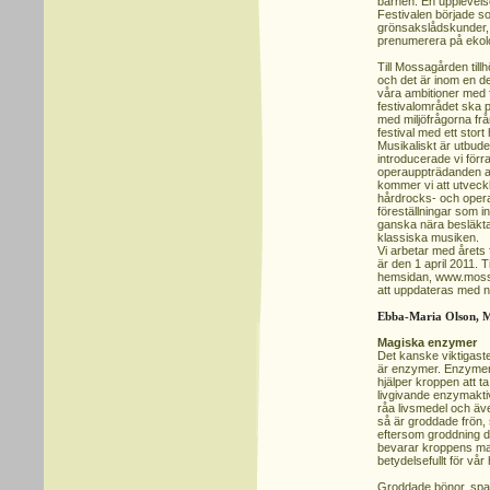
barnen. En upplevelsef
Festivalen började so
grönsakslådskunder, d
prenumerera på ekolo
Till Mossagården til
och det är inom en de
våra ambitioner med f
festivalområdet ska p
med miljöfrågorna fr
festival med ett sto
Musikaliskt är utbude
introducerade vi förr
operauppträdanden a
kommer vi att utveck
hårdrocks- och opera
föreställningar som 
ganska nära besläkta
klassiska musiken.
Vi arbetar med årets f
är den 1 april 2011. T
hemsidan, www.moss
att uppdateras med n
Ebba-Maria Olson, 
Magiska enzymer
Det kanske viktigast
är enzymer. Enzymerna
hjälper kroppen att t
livgivande enzymaktiv
råa livsmedel och äv
så är groddade frön, 
eftersom groddning d
bevarar kroppens mat
betydelsefullt för vår 
Groddade bönor, span