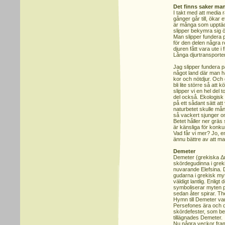
Det finns saker man 
I takt med att media
gånger går till, ökar 
är många som upptäck
slipper bekymra sig ö
Man slipper fundera på
för den delen några 
djuren fått vara ute i 
Långa djurtransporte
Jag slipper fundera p
något land där man har
kor och nötdjur. Och 
bli lite större så att 
slipper vi en hel del 
del också. Ekologisk
på ett sådant sätt att
naturbetet skulle må
så vackert sjunger om
Betet håller ner grä
är känsliga för konku
Vad får vi mer? Jo, 
ännu bättre av att man
Demeter
Demeter (grekiska Δη
skördegudinna i greki
nuvarande Elefsina. 
gudarna i grekisk my
väldigt lantlig. Enligt
symboliserar myten p
sedan åter spirar.
Hymn till Demeter var
Persefones ära och de
skördefester, som bes
tillägnades Demeter.
Nu några veckor fram