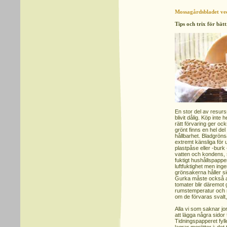
Mossagårdsbladet ve
Tips och trix för bät
En stor del av resurs
blivit dålig. Köp int
rätt förvaring ger oc
grönt finns en hel d
hållbarhet. Bladgrön
extremt känsliga för 
plastpåse eller -burk
vatten och kondens, s
fuktigt hushållspapper
luftfuktighet men ing
grönsakerna håller si
Gurka måste också allti
tomater blir däremot 
rumstemperatur och 
om de förvaras svalt,
Alla vi som saknar jo
att lägga några sidor
Tidningspapperet fy