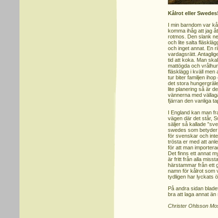
Kålrot eller Swedes
I min barndom var kå
komma ihåg att jag åt
rotmos. Den slank ne
och lite salta fläskläg
och inget annat. En r
vardagsrätt. Antaglige
tid att koka. Man ska
mattögda och vrålhung
fläsklägg i kväll men
tur biter familjen iho
det stora hungergräl
lite planering så är d
vännerna med vällag
fjärran den vanliga t
I England kan man fr
vägen där det står, Sw
säljer så kallade ”sv
swedes som betyder j
för svenskar och inte
trösta er med att anle
för att man importera
Det finns ett annat m
är fritt från alla mis
härstammar från ett g
namn för kålrot som v
tydligen har lyckats 
På andra sidan bladet 
bra att laga annat än
Christer Ohlsson M