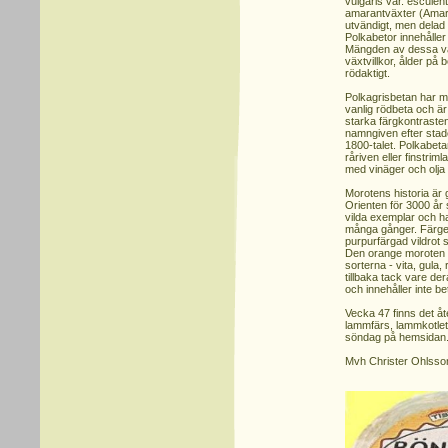
vulgaris var. esculenta
amarantväxter (Amar
utvändigt, men delad 
Polkabetor innehåller 
Mängden av dessa var
växtvillkor, ålder på 
rödaktigt.
Polkagrisbetan har 
vanlig rödbeta och ä
starka färgkontrasten
namngiven efter stade
1800-talet. Polkabet
råriven eller finstrim
med vinäger och olja
Morotens historia är 
Orienten för 3000 år
vilda exemplar och h
många gånger. Färgen
purpurfärgad vildrot 
Den orange moroten ä
sorterna - vita, gula,
tillbaka tack vare de
och innehåller inte b
Vecka 47 finns det åt
lammfärs, lammkotlet
söndag på hemsidan
Mvh Christer Ohlss