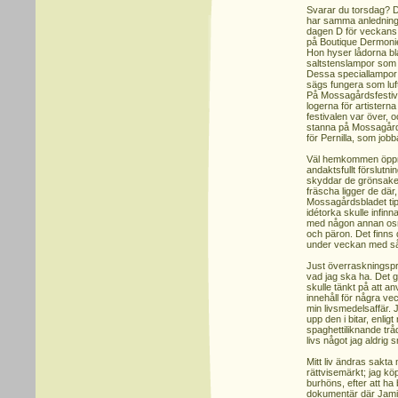
Svarar du torsdag? 
har samma anledning a
dagen D för veckans
på Boutique Dermonie
Hon hyser lådorna bl
saltstenslampor som 
Dessa speciallampor s
sägs fungera som luft
På Mossagårdsfestiva
logerna för artistern
festivalen var över, o
stanna på Mossagårde
för Pernilla, som jobb
Väl hemkommen öppna
andaktsfullt förslutn
skyddar de grönsaker
fräscha ligger de där
Mossagårdsbladet tip
idétorka skulle infinn
med någon annan osm
och päron. Det finns då
under veckan med så 
Just överraskningspri
vad jag ska ha. Det g
skulle tänkt på att a
innehåll för några ve
min livsmedelsaffär. 
upp den i bitar, enlig
spaghettiliknande tråd
livs något jag aldrig 
Mitt liv ändras sakt
rättvisemärkt; jag köp
burhöns, efter att ha
dokumentär där Jamie O