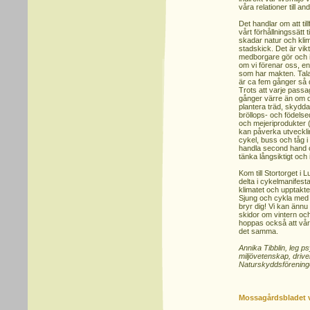
våra relationer till
Det handlar om att ti
vårt förhållningssätt 
skadar natur och kli
stadskick. Det är vikt
medborgare gör och in
om vi förenar oss, 
som har makten. Talar
är ca fem gånger så d
Trots att varje pass
gånger värre än om d
plantera träd, skydda
bröllops- och födelsed
och mejeriprodukter 
kan påverka utvecklin
cykel, buss och tåg i st
handla second hand 
tänka långsiktigt och 
Kom till Stortorget i
delta i cykelmanifesta
klimatet och upptakt
Sjung och cykla med o
bryr dig! Vi kan ännu
skidor om vintern och
hoppas också att vå
det samma.
Annika Tibblin, leg p
miljövetenskap, driv
Naturskyddsförenin
Mossagårdsbladet 