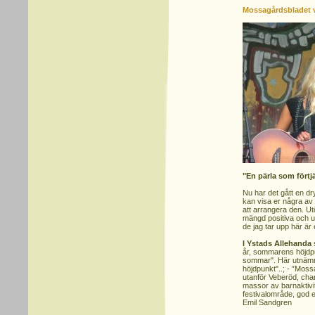
Mossagårdsbladet 
"En pärla som förtjä
Nu har det gått en d
kan visa er några av 
att arrangera den. Ut
mängd positiva och u
de jag tar upp här är 
I Ystads Allehanda
år, sommarens höjdpu
sommar". Här utnämn
höjdpunkt"..; - ”Mossa
utanför Veberöd, ch
massor av barnaktivit
festivalområde, god e
Emil Sandgren