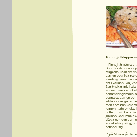
Tomte, julklappar o
− Finns här några snä
Snart får de sina klap
stugorna. Men det fi
barnen osynliga paket
samtidigt finns här 
om i världen? Ja, va
Jag önskar mig i alla f
vuxna. I säcken skull
bekämpningsmedel s
besparat barnen och de
julklapp, där gåvan är
men som kan vara vär
tomten hade en glad 
nötter, frukt, kaffe, 
julklapp. Äter man eko
själva och den som odl
är det viktigt att gy
befinner sig.
Vi på Mossagården vil