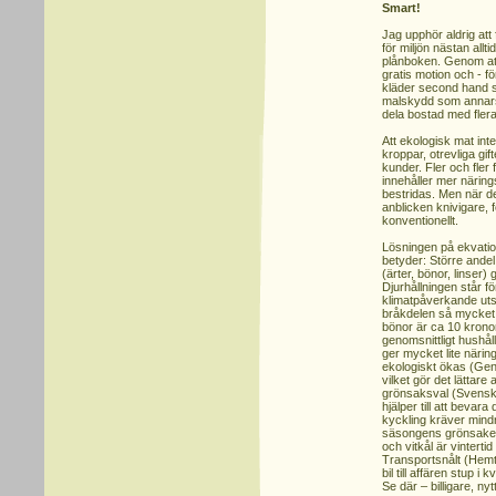
Smart!
Jag upphör aldrig at
för miljön nästan allt
plånboken. Genom att gå
gratis motion och - f
kläder second hand sl
malskydd som annars 
dela bostad med flera 
Att ekologisk mat int
kroppar, otrevliga gif
kunder. Fler och fler
innehåller mer näring
bestridas. Men när de
anblicken knivigare, f
konventionellt.
Lösningen på ekvatio
betyder: Större andel
(ärter, bönor, linser
Djurhållningen står f
klimatpåverkande uts
bråkdelen så mycket u
bönor är ca 10 kronor
genomsnittligt hushål
ger mycket lite näring
ekologiskt ökas (Ge
vilket gör det lättare 
grönsaksval (Svensk
hjälper till att bevar
kyckling kräver mindre
säsongens grönsaker
och vitkål är vinterti
Transportsnålt (Hemt
bil till affären stup i k
Se där – billigare, ny