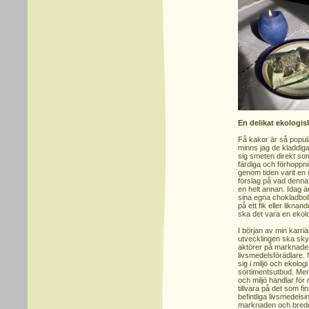
En delikat ekologis
Få kakor är så popul
minns jag de kladdiga 
sig smeten direkt som
färdiga och förhoppn
genom tiden varit en 
förslag på vad denna
en helt annan. Idag ä
sina egna chokladboll
på ett fik eller likna
ska det vara en ekol
I början av min karriä
utvecklingen ska sky
aktörer på marknaden
livsmedelsförädlare.
sig i miljö och ekolog
sortimentsutbud. Men 
och miljö handlar för
tillvara på det som f
befintliga livsmedelsi
marknaden och bredda