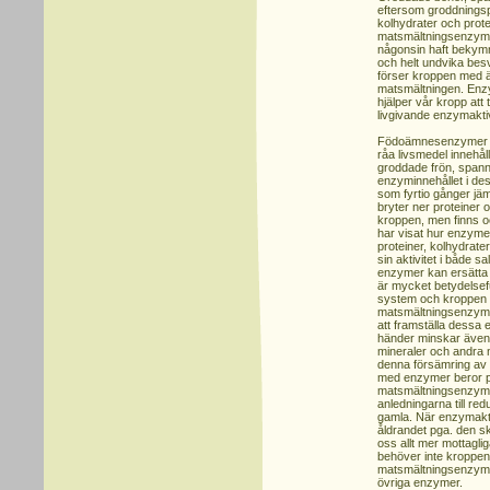
eftersom groddningspr
kolhydrater och protei
matsmältningsenzyme
någonsin haft bekym
och helt undvika bes
förser kroppen med ä
matsmältningen. Enzy
hjälper vår kropp at
livgivande enzymaktiv
Födoämnesenzymer fin
råa livsmedel innehå
groddade frön, spann
enzyminnehållet i des
som fyrtio gånger jä
bryter ner proteiner 
kroppen, men finns oc
har visat hur enzyme
proteiner, kolhydrate
sin aktivitet i både 
enzymer kan ersätta
är mycket betydelseful
system och kroppen 
matsmältningsenzyme
att framställa dessa 
händer minskar även f
mineraler och andra 
denna försämring av k
med enzymer beror på
matsmältningsenzyme
anledningarna till red
gamla. När enzymakti
åldrandet pga. den sk
oss allt mer mottagl
behöver inte kroppe
matsmältningsenzymer
övriga enzymer.