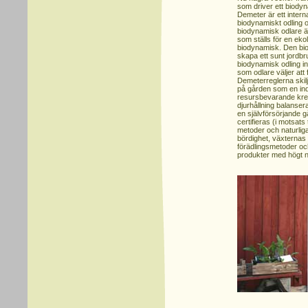
som driver ett biodyn
Demeter är ett interna
biodynamiskt odling o
biodynamisk odlare ä
som ställs för en eko
biodynamisk. Den bio
skapa ett sunt jord
biodynamisk odling in
som odlare väljer att fö
Demeterreglerna skilj
på gården som en indi
resursbevarande kre
djurhållning balansera
en självförsörjande 
certifieras (i motsats 
metoder och naturliga
bördighet, växternas
förädlingsmetoder och 
produkter med högt 