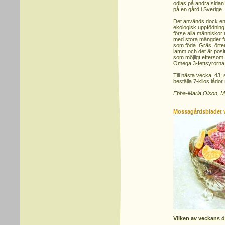
odlas på andra sidan 
på en gård i Sverige.
Det används dock en
ekologisk uppfödning.
förse alla människor m
med stora mängder fo
som föda. Gräs, örter
lamm och det är posit
som möjligt eftersom 
Omega 3-fettsyrorna
Till nästa vecka, 43,
beställa 7-kilos lådo
Ebba-Maria Olson, 
Mossagårdsbladet 
Vilken av veckans d