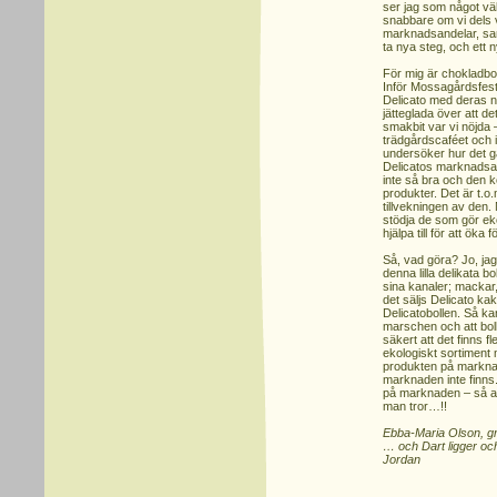
ser jag som något väld
snabbare om vi dels 
marknadsandelar, samt
ta nya steg, och ett ny
För mig är chokladbol
Inför Mossagårdsfest
Delicato med deras n
jätteglada över att de
smakbit var vi nöjda –
trädgårdscaféet och 
undersöker hur det g
Delicatos marknadsans
inte så bra och den k
produkter. Det är t.
tillvekningen av den. 
stödja de som gör e
hjälpa till för att öka
Så, vad göra? Jo, jag
denna lilla delikata b
sina kanaler; mackar,
det säljs Delicato k
Delicatobollen. Så ka
marschen och att bolle
säkert att det finns f
ekologiskt sortiment
produkten på marknad
marknaden inte finns. 
på marknaden – så a
man tror…!!
Ebba-Maria Olson, g
… och Dart ligger och 
Jordan