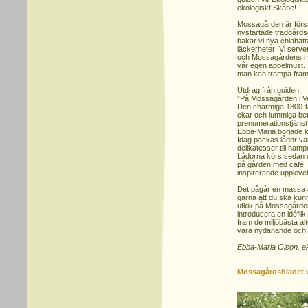
ekologiskt Skåne!
Mossagården är förstå
nystartade trädgårds
bakar vi nya chiabatt
läckerheter! Vi ser
och Mossagårdens mo
vår egen äppelmust. 
man kan trampa fram 
Utdrag från guiden:
”På Mossagården i Ve
Den charmiga 1800-t
ekar och lummiga bet
prenumerationstjänst
Ebba-Maria började k
Idag packas lådor var
delikatesser till hamp
Lådorna körs sedan ut
på gården med café, d
inspirerande upplevel
Det pågår en massa an
gärna att du ska kunn
utkik på Mossagården
introducera en idéfli
fram de miljöbästa al
vara nydanande och bi
Ebba-Maria Olson, e
Mossagårdsbladet 