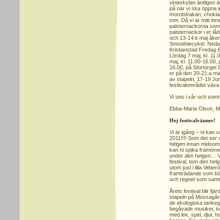
vinterkylan äntligen ä
på när vi ska öppna ig
morotskakan, chokl
mm. Då vi är mitt inn
palsternackorna som 
palsternackor i er låd
och 13-14:e maj åker
Smoothiecykel. Nedan 
Kristianstad Fredag 6
Lördag 7 maj, kl. 11
maj, kl. 11.00-16.00,
16.00, på Stortorget D
er på den 20-21:a maj
av stapeln, 17-19 Ju
festivalområdet växa
Vi ses i vår och som
Ebba-Maria Olson, 
Hej festivalvänner!
Vi är igång – ni kan 
2011!!!! Som det ser u
helgen innan midsomm
kan ni spika framöve
under den helgen… Vi h
festival, tom den he
utom just i lilla Veb
framträdande som börj
och regnet som samt
Årets festival blir fjä
stapeln på Mossagår
de ekologiska tankeg
begåvade musiker, ko
med lek, spel, djur, h