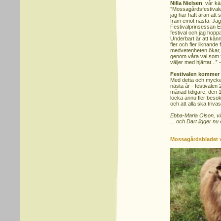
Nilla Nielsen
, vår kä
”Mossagårdsfestival
jag har haft äran att
fram emot nästa. Jag 
Festivalprinsessan E
festival och jag hopp
Underbart är att känna
fler och fler liknande
medvetenheten ökar, l
genom våra val som fö
väljer med hjärtat...” 
Festivalen kommer 
Med detta och mycket
nästa år - festivale
månad tidigare, den 
locka ännu fler besöka
och att alla ska tri
Ebba-Maria Olson, vi
... och Dart ligger n
Mossagårdsbladet 