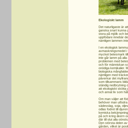
Ekologiskt lamm
Det naturligaste är at
ganska snart kunna 
stora på mjölk och b
uppfödare innebär de
nämligen lammen inte
I en ekologisk lamm
avmaskningsmedel i f
mycket betesmark till
inte går lamm på alla
problemen med betesp
och för människan so
onödiga kemikalier. M
biologiska mångfalden
nämligen med träcke
påverkar det myllrand
som tillsammans bilda
ständig nedbrytning 
att ekologiskt skötta 
och annat liv som hål
Om man väljer att föd
behöver man utfodra 
sädesslag, soja, olj
odlas fodret till dju
kemiska bekämpningsme
på och kring åkern oc
där till slut alla oön
Den största delen av
gården, vilket är posi