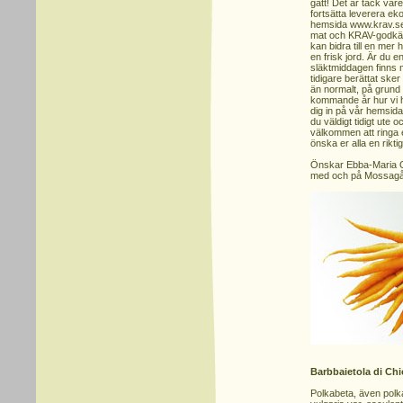
gått! Det är tack vare
fortsätta leverera e
hemsida www.krav.se,
mat och KRAV-godkänd
kan bidra till en mer
en frisk jord. Är du 
släktmiddagen finns 
tidigare berättat ske
än normalt, på grund
kommande år hur vi h
dig in på vår hemsida
du väldigt tidigt ute o
välkommen att ringa el
önska er alla en rikti
Önskar Ebba-Maria Ol
med och på Mossagå
Barbbaietola di Ch
Polkabeta, även polka