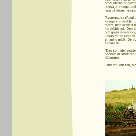
produkterna är gluten-
också en receptsamli
läsa på deras hemsid
Palsternacka (Pastin
kategorin rotfrukter.
morot, men är vit til
karaktäristisk. Den ä
och grönsakssoppor, 
kokas för att rivas t
en aning mjölk. Den
senare del.
"Den som äter palster
hackor" är stroferna
Klättermus.
Christer Ohlsson, M