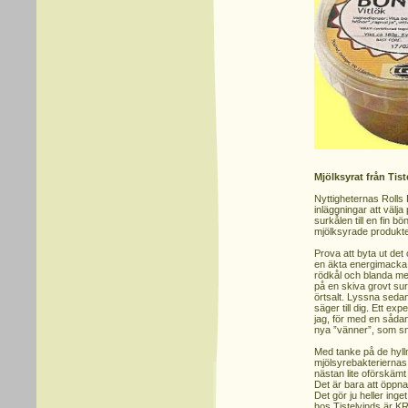
Mjölksyrat från Tist
Nyttigheternas Rolls 
inläggningar att välja
surkålen till en fin b
mjölksyrade produkte
Prova att byta ut det 
en äkta energimacka
rödkål och blanda me
på en skiva grovt su
örtsalt. Lyssna sedan 
säger till dig. Ett ex
jag, för med en såd
nya ”vänner”, som snä
Med tanke på de hyll
mjölsyrebakteriernas
nästan lite oförskämt a
Det är bara att öppna
Det gör ju heller inge
hos Tistelvinds är K