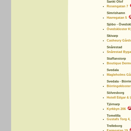
Sankt Olof
Rosengatan 7
Simrishamn
Havregatan 5
Sjöbo - Övedsk
Övedskloster K
Skivarp
Casheury Gårds
Snårestad
Snårestad Byga
Staffanstorp
Boutique Derm
Svedala
Magleholms Går
Svedala - Börri
Börringekloster
Sölvesborg
Hotell Edgar & 
Tjörnarp
Kyrkbyn 206
Tomelilla
Gustafs Torg 4
,
Trelleborg
Farmgatan 19