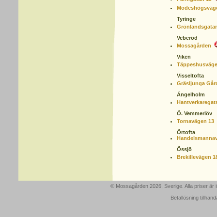
Modeshögsväg
Tyringe
Grönlandsgatan
Veberöd
Mossagården
Viken
Täppeshusväge
Visseltofta
Gräsljunga Går
Ängelholm
Hantverkaregat
Ö. Vemmerlöv
Tornavägen 13
Örtofta
Handelsmannav
Össjö
Brekillevägen 1
© Mossagården 2026, Sverige. Alla priser är
Betallösning tillhan