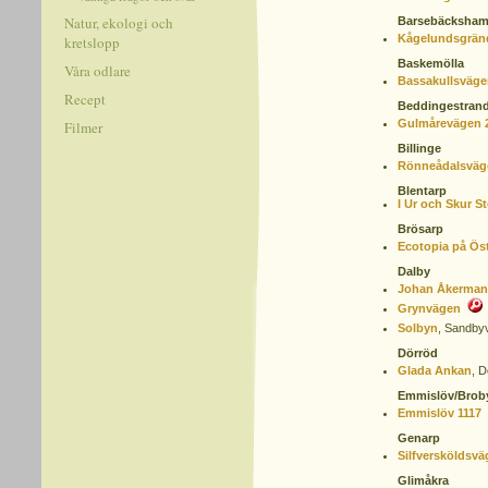
Natur, ekologi och
Barsebäcksha
Kågelundsgrän
kretslopp
Baskemölla
Våra odlare
Bassakullsväge
Recept
Beddingestran
Gulmårevägen 
Filmer
Billinge
Rönneådalsväg
Blentarp
I Ur och Skur S
Brösarp
Ecotopia på Ös
Dalby
Johan Åkerman
Grynvägen
Solbyn
,
Sandbyv
Dörröd
Glada Ankan
,
D
Emmislöv/Brob
Emmislöv 1117
Genarp
Silfversköldsvä
Glimåkra