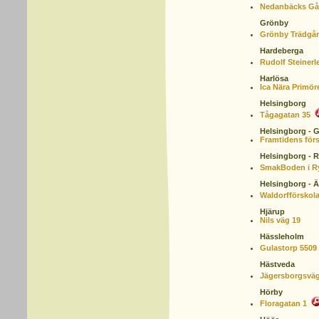
Nedanbäcks Gå
Grönby
Grönby Trädgå
Hardeberga
Rudolf Steinerl
Harlösa
Ica Nära Primör
Helsingborg
Tågagatan 35
Helsingborg - 
Framtidens förs
Helsingborg - 
SmakBoden i R
Helsingborg - Ä
Waldorfförskol
Hjärup
Nils väg 19
Hässleholm
Gulastorp 5509
Hästveda
Jägersborgsvä
Hörby
Floragatan 1