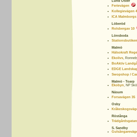
Lund Öster
Ferievägen
Kollegievägen 
ICA Malmborgs
Löberöd
Rolsbergav 10
Lönsboda
Stationsbutike
Malmö
Hälsokraft Reg
Ekolivs
,
Ronneby
BoAktiv Landg
EDGE Landskaps
Swopshop / Car
Malmö - Toarp
Ekobyn
,
NP Skö
Näsum
Forsavägen 35
Osby
Kråkeskogsväg
Röstånga
Trädgårdsgatan
S. Sandby
Gulsångareväg