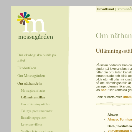
Privatkund
|
Storhushål
Om näthan
Utlämningsstäl
Din ekologiska butik på
nätet!
På listan nedanför kan du 
Ekobutiken
bjuder på leveranskostnad
hittar din ort i listan k
Om Mossagården
intresserade och bilda ett
bilda ett nytt utlämnings
Om näthandeln
på ett utlämningsställe är 
garage, uterum, fikarum, 
Mossagårdsbladet
läs
här
! Eller kontakta 
Utlämningsställen
Länk till karta över
utläm
Om utlämningsställen
Till nya prenumeranter
Alnarp
Beställningsguiden
Alnarp, Tornhu
Leveransvillkor
Bara, Svedala
Vanliga frågor och svar
Vildvinsgränd 4