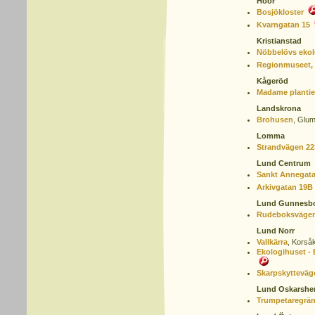
Höör
Bosjökloster
Kvarngatan 15
Kristianstad
Nöbbelövs ekol
Regionmuseet, 
Kågeröd
Madame plantie
Landskrona
Brohusen
,
Glum
Lomma
Strandvägen 22
Lund Centrum
Sankt Annegat
Arkivgatan 19B
Lund Gunnesb
Rudeboksvägen
Lund Norr
Vallkärra
,
Korsåk
Ekologihuset - 
Skarpskytteväg
Lund Oskarsh
Trumpetaregrä