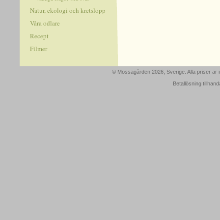
Natur, ekologi och kretslopp
Våra odlare
Recept
Filmer
© Mossagården 2026, Sverige. Alla priser är
Betallösning tillhan