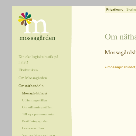
Privatkund
|
Storhu
Om näth
Mossagårdsb
Din ekologiska butik på
nätet!
» mossagrdsbladet
Ekobutiken
Om Mossagården
Om näthandeln
Mossagårdsbladet
Utlämningsställen
Om utlämningsställen
Till nya prenumeranter
Beställningsguiden
Leveransvillkor
Vanliga frågor och svar