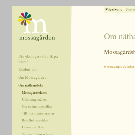
Privatkund
|
Storhu
Om näth
Mossagårdsb
Din ekologiska butik på
nätet!
» mossagrdsbladet
Ekobutiken
Om Mossagården
Om näthandeln
Mossagårdsbladet
Utlämningsställen
Om utlämningsställen
Till nya prenumeranter
Beställningsguiden
Leveransvillkor
Vanliga frågor och svar