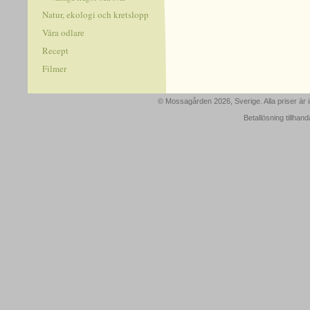
Natur, ekologi och kretslopp
Våra odlare
Recept
Filmer
© Mossagården 2026, Sverige. Alla priser är
Betallösning tillhan