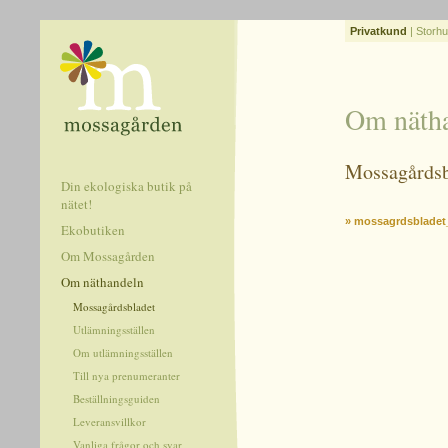
Privatkund
|
Storhu
Om näth
Mossagårdsb
Din ekologiska butik på
nätet!
» mossagrdsbladet
Ekobutiken
Om Mossagården
Om näthandeln
Mossagårdsbladet
Utlämningsställen
Om utlämningsställen
Till nya prenumeranter
Beställningsguiden
Leveransvillkor
Vanliga frågor och svar