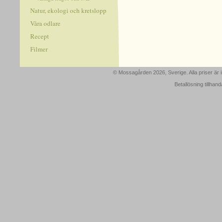
Natur, ekologi och kretslopp
Våra odlare
Recept
Filmer
© Mossagården 2026, Sverige. Alla priser är
Betallösning tillhan