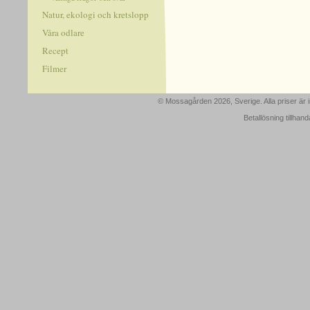
Natur, ekologi och kretslopp
Våra odlare
Recept
Filmer
© Mossagården 2026, Sverige. Alla priser är
Betallösning tillhan