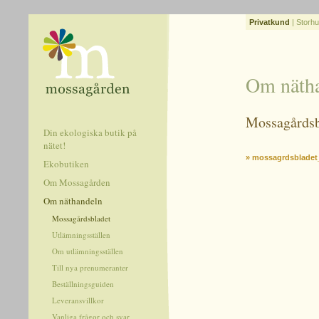
Privatkund
|
Storhu
Om näth
Mossagårdsb
Din ekologiska butik på
nätet!
» mossagrdsbladet
Ekobutiken
Om Mossagården
Om näthandeln
Mossagårdsbladet
Utlämningsställen
Om utlämningsställen
Till nya prenumeranter
Beställningsguiden
Leveransvillkor
Vanliga frågor och svar