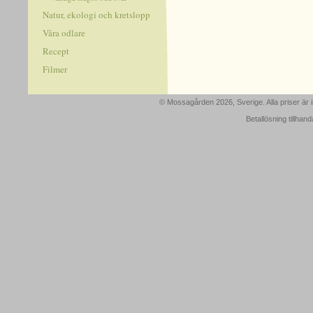
Natur, ekologi och kretslopp
Våra odlare
Recept
Filmer
© Mossagården 2026, Sverige. Alla priser är
Betallösning tillhan