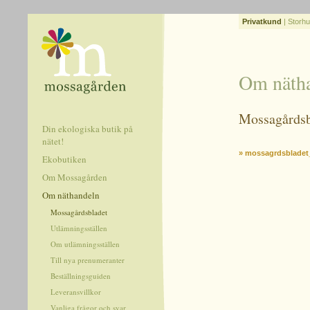
Privatkund
|
Storhu
Om näth
Mossagårdsb
Din ekologiska butik på
nätet!
» mossagrdsbladet
Ekobutiken
Om Mossagården
Om näthandeln
Mossagårdsbladet
Utlämningsställen
Om utlämningsställen
Till nya prenumeranter
Beställningsguiden
Leveransvillkor
Vanliga frågor och svar