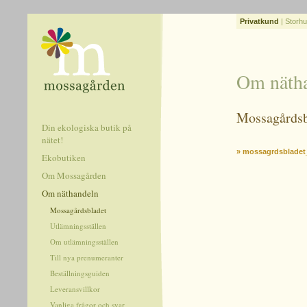
Privatkund
|
Storhu
Om näth
Mossagårdsb
Din ekologiska butik på
nätet!
» mossagrdsbladet
Ekobutiken
Om Mossagården
Om näthandeln
Mossagårdsbladet
Utlämningsställen
Om utlämningsställen
Till nya prenumeranter
Beställningsguiden
Leveransvillkor
Vanliga frågor och svar