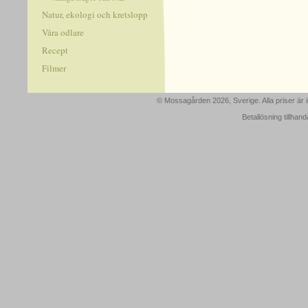
Natur, ekologi och kretslopp
Våra odlare
Recept
Filmer
© Mossagården 2026, Sverige. Alla priser är
Betallösning tillhan