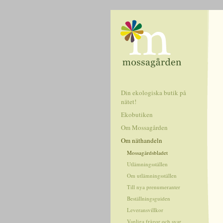
Din ekologiska butik på
nätet!
Ekobutiken
Om Mossagården
Om näthandeln
Mossagårdsbladet
Utlämningsställen
Om utlämningsställen
Till nya prenumeranter
Beställningsguiden
Leveransvillkor
Vanliga frågor och svar