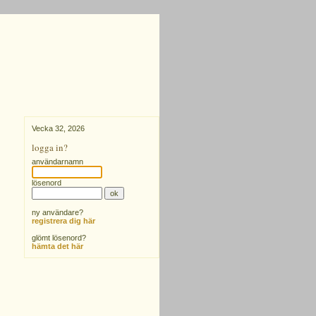
Vecka 32, 2026
logga in?
användarnamn
lösenord
ny användare?
registrera dig här
glömt lösenord?
hämta det här