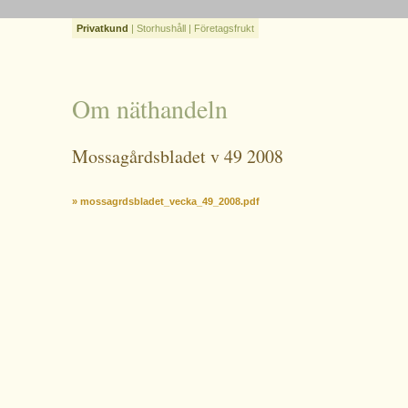
Privatkund
|
Storhushåll
|
Företagsfrukt
Om näthandeln
Mossagårdsbladet v 49 2008
» mossagrdsbladet_vecka_49_2008.pdf