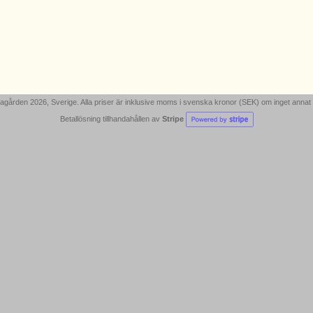
gården 2026, Sverige. Alla priser är inklusive moms i svenska kronor (SEK) om inget annat
Betallösning tillhandahållen av
Stripe