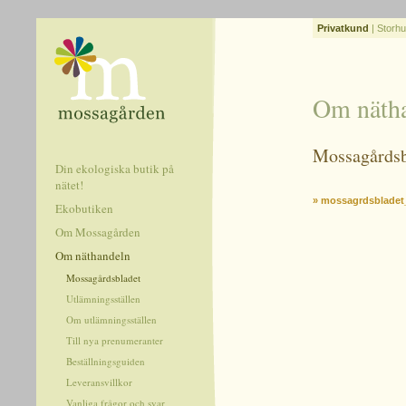
Privatkund
|
Storhu
Om näth
Mossagårdsb
Din ekologiska butik på
nätet!
» mossagrdsbladet
Ekobutiken
Om Mossagården
Om näthandeln
Mossagårdsbladet
Utlämningsställen
Om utlämningsställen
Till nya prenumeranter
Beställningsguiden
Leveransvillkor
Vanliga frågor och svar