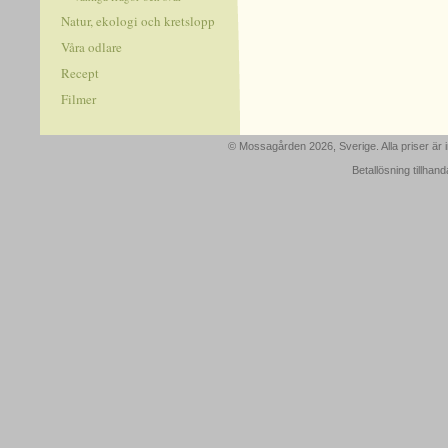
Natur, ekologi och kretslopp
Våra odlare
Recept
Filmer
© Mossagården 2026, Sverige. Alla priser är
Betallösning tillhan