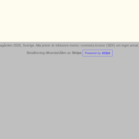
gården 2026, Sverige. Alla priser är inklusive moms i svenska kronor (SEK) om inget annat
Betallösning tillhandahållen av
Stripe