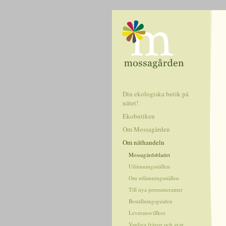
Din ekologiska butik på
nätet!
Ekobutiken
Om Mossagården
Om näthandeln
Mossagårdsbladet
Utlämningsställen
Om utlämningsställen
Till nya prenumeranter
Beställningsguiden
Leveransvillkor
Vanliga frågor och svar