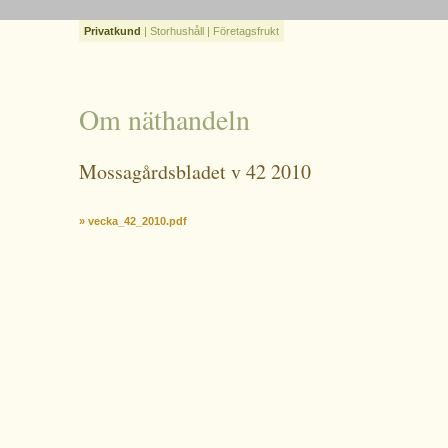
Privatkund
|
Storhushåll
|
Företagsfrukt
Om näthandeln
Mossagårdsbladet v 42 2010
» vecka_42_2010.pdf