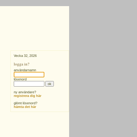
Vecka 32, 2026
logga in?
användarnamn
lösenord
ny användare?
registrera dig här
glömt lösenord?
hämta det här