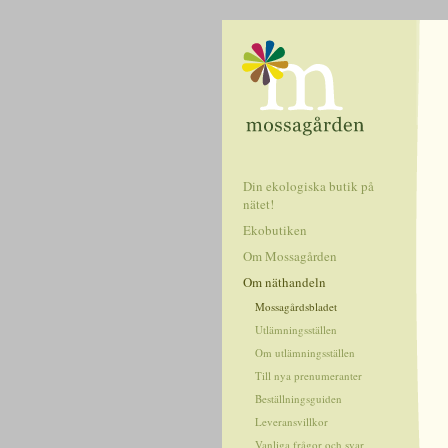
Din ekologiska butik på
nätet!
Ekobutiken
Om Mossagården
Om näthandeln
Mossagårdsbladet
Utlämningsställen
Om utlämningsställen
Till nya prenumeranter
Beställningsguiden
Leveransvillkor
Vanliga frågor och svar