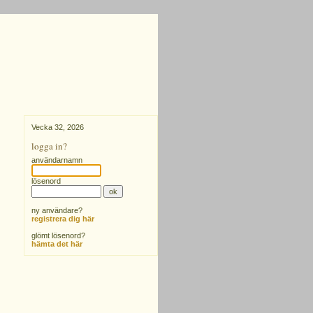
Vecka 32, 2026
logga in?
användarnamn
lösenord
ny användare?
registrera dig här
glömt lösenord?
hämta det här