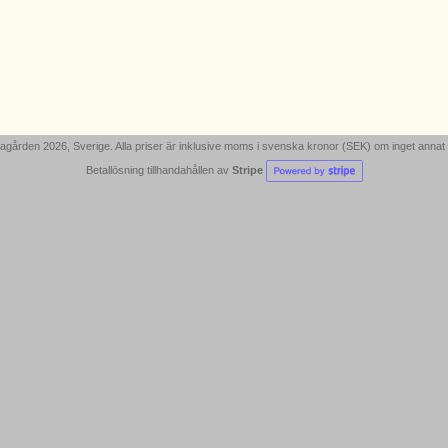
gården 2026, Sverige. Alla priser är inklusive moms i svenska kronor (SEK) om inget annat
Betallösning tillhandahållen av
Stripe