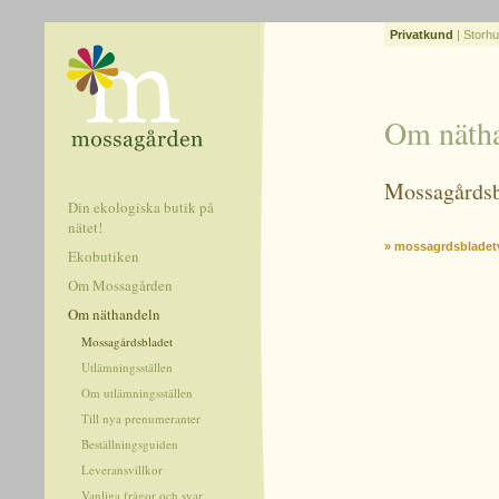
Privatkund
|
Storhu
Om näth
Mossagårdsb
Din ekologiska butik på
nätet!
» mossagrdsbladet
Ekobutiken
Om Mossagården
Om näthandeln
Mossagårdsbladet
Utlämningsställen
Om utlämningsställen
Till nya prenumeranter
Beställningsguiden
Leveransvillkor
Vanliga frågor och svar