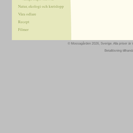
Natur, ekologi och kretslopp
Våra odlare
Recept
Filmer
© Mossagården 2026, Sverige. Alla priser är
Betallösning tillhan