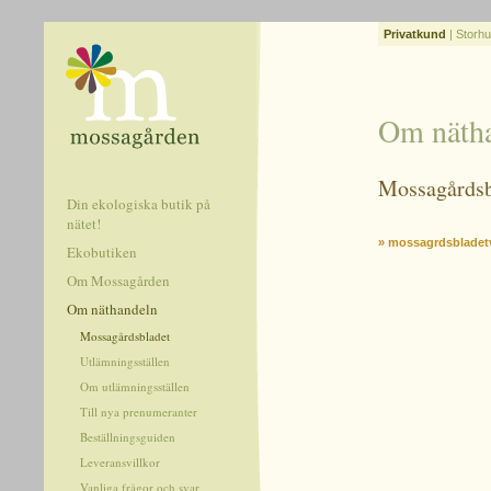
Privatkund
|
Storhu
Om näth
Mossagårdsb
Din ekologiska butik på
nätet!
» mossagrdsbladet
Ekobutiken
Om Mossagården
Om näthandeln
Mossagårdsbladet
Utlämningsställen
Om utlämningsställen
Till nya prenumeranter
Beställningsguiden
Leveransvillkor
Vanliga frågor och svar