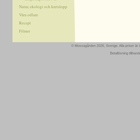
Natur, ekologi och kretslopp
Våra odlare
Recept
Filmer
© Mossagården 2026, Sverige. Alla priser är
Betallösning tillhan