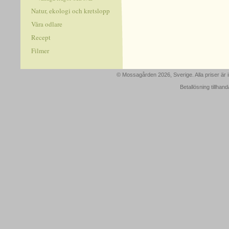
Natur, ekologi och kretslopp
Våra odlare
Recept
Filmer
© Mossagården 2026, Sverige. Alla priser är
Betallösning tillhan