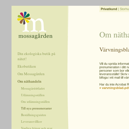
Privatkund
|
Storhu
Om näth
Värvningsbla
Din ekologiska butik på
nätet!
Vill du sprida infor
Ekobutiken
prenumeration i ditt 
personer som bor elle
Om Mossagården
leveransställe! Skriv
bifoga i ett mail till vä
Om näthandeln
Har du inte Acrobat R
Mossagårdsbladet
» varvningsblad.pd
Utlämningsställen
Om utlämningsställen
Till nya prenumeranter
Beställningsguiden
Leveransvillkor
Vanliga frågor och svar