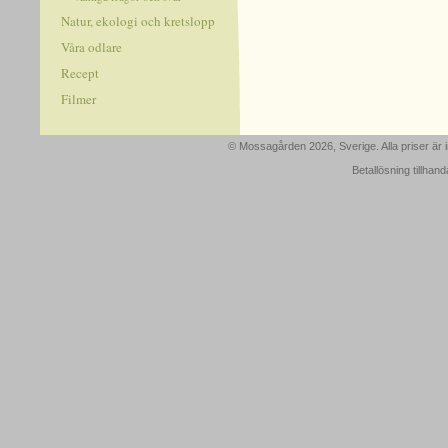
Natur, ekologi och kretslopp
Våra odlare
Recept
Filmer
© Mossagården 2026, Sverige. Alla priser är
Betallösning tillhan