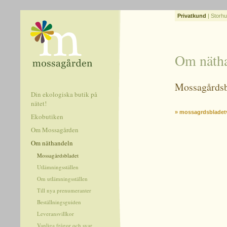
Privatkund
|
Storhu
Om näth
Mossagårdsb
Din ekologiska butik på
nätet!
» mossagrdsbladet
Ekobutiken
Om Mossagården
Om näthandeln
Mossagårdsbladet
Utlämningsställen
Om utlämningsställen
Till nya prenumeranter
Beställningsguiden
Leveransvillkor
Vanliga frågor och svar