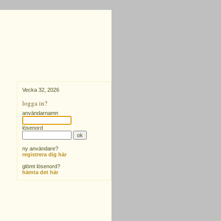
Vecka 32, 2026
logga in?
användarnamn
lösenord
ny användare?
registrera dig här
glömt lösenord?
hämta det här