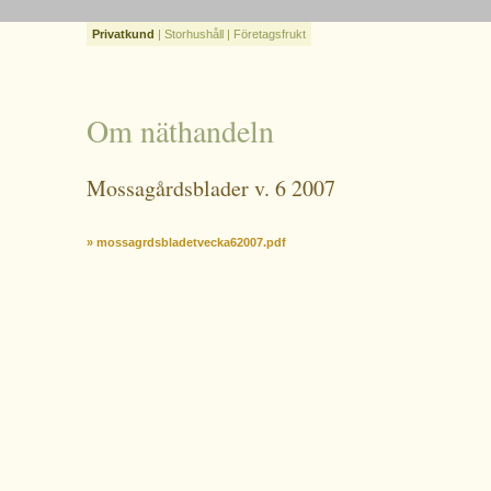
Privatkund
|
Storhushåll
|
Företagsfrukt
Om näthandeln
Mossagårdsblader v. 6 2007
» mossagrdsbladetvecka62007.pdf