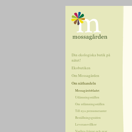
Din ekologiska butik på
nätet!
Ekobutiken
Om Mossagården
Om näthandeln
Mossagårdsbladet
Utlämningsställen
Om utlämningsställen
Till nya prenumeranter
Beställningsguiden
Leveransvillkor
Vanliga frågor och svar