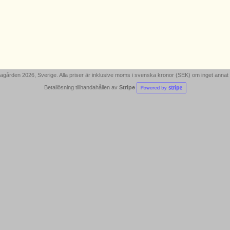
gården 2026, Sverige. Alla priser är inklusive moms i svenska kronor (SEK) om inget annat
Betallösning tillhandahållen av
Stripe